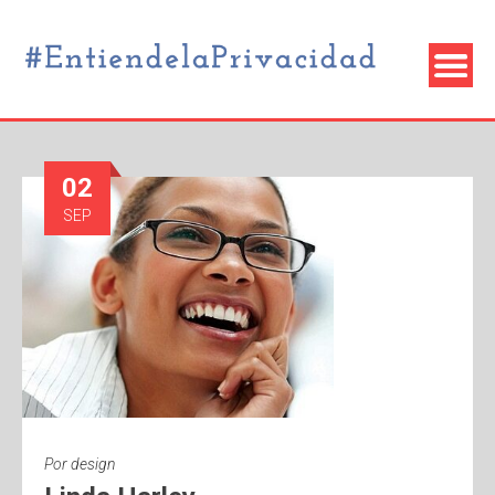
02
SEP
Por
design