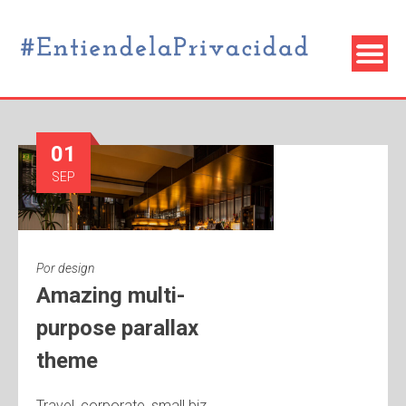
01
SEP
Por
design
Amazing multi-
purpose parallax
theme
Travel, corporate, small biz,